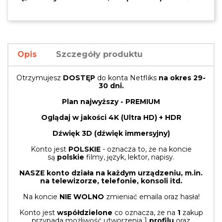
Opis
Szczegóły produktu
Otrzymujesz
DOSTĘP
do konta Netfliks
na okres 29-
30 dni.
Plan najwyższy - PREMIUM
Oglądaj
w jakości 4K (Ultra HD) + HDR
Dźwięk 3D (dźwięk immersyjny)
Konto jest
POLSKIE
- oznacza to, że na koncie
są
polskie
filmy, język, lektor, napisy.
NASZE konto działa na każdym urządzeniu, m.in.
na telewizorze, telefonie, konsoli itd.
Na koncie
NIE WOLNO
zmieniać emaila oraz hasła!
Konto jest
współdzielone
co oznacza, że na
1
zakup
przypada możliwość utworzenia 1
profilu
oraz