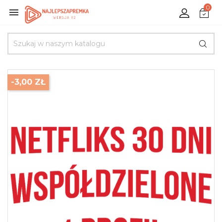
0

-3,00 ZŁ